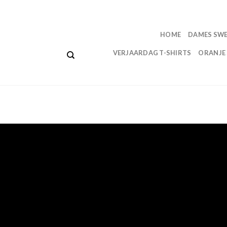
Gratis verzending Nederland ✓ Niet goed, geld terug! ✓ 14 dagen Retourrecht ✓ Lev
HOME
DAMES SW
VERJAARDAG T-SHIRTS
ORANJE