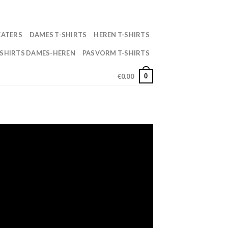
ertijd 2-3 werkdagen
EATERS
DAMES T-SHIRTS
HEREN T-SHIRTS
 SHIRTS DAMES-HEREN
PASVORM T-SHIRTS
0
€
0.00