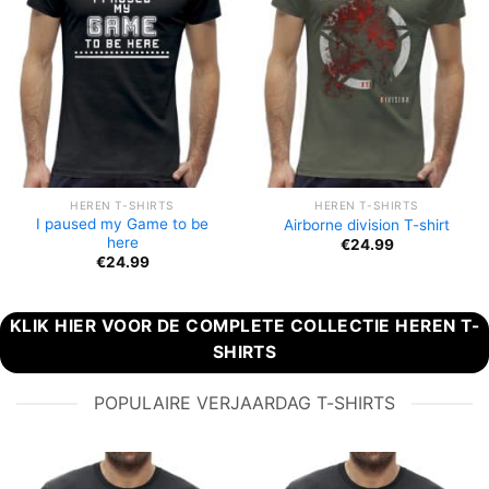
HEREN T-SHIRTS
HEREN T-SHIRTS
I paused my Game to be
Airborne division T-shirt
here
€
24.99
€
24.99
KLIK HIER VOOR DE COMPLETE COLLECTIE HEREN T-
SHIRTS
POPULAIRE VERJAARDAG T-SHIRTS