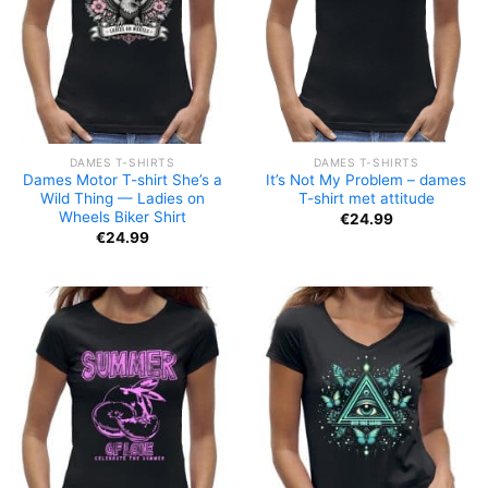
DAMES T-SHIRTS
DAMES T-SHIRTS
Dames Motor T-shirt She’s a
It’s Not My Problem – dames
Wild Thing — Ladies on
T-shirt met attitude
Wheels Biker Shirt
€
24.99
€
24.99