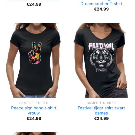
Dreamcatcher T-shirt
€
24.99
€
24.99
DAMES T-SHIRTS
DAMES T-SHIRTS
Peace sign hand t-shirt
Festival tijger shirt zwart
vrouw
dames
€
24.99
€
24.99