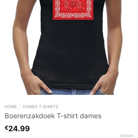
HOME
/
DAMES T-SHIRTS
Boerenzakdoek T-shirt dames
24.99
€
WISSEN