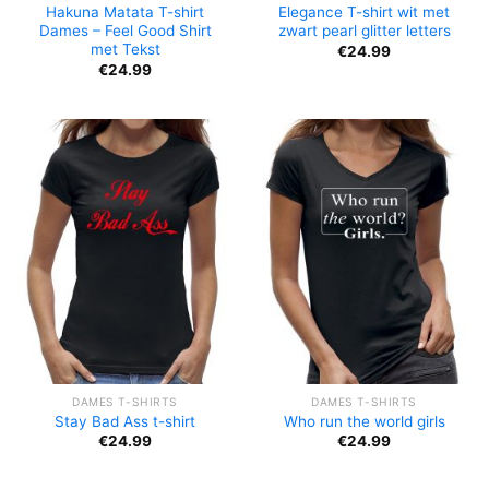
Hakuna Matata T-shirt
Elegance T-shirt wit met
Dames – Feel Good Shirt
zwart pearl glitter letters
met Tekst
€
24.99
€
24.99
DAMES T-SHIRTS
DAMES T-SHIRTS
Stay Bad Ass t-shirt
Who run the world girls
€
24.99
€
24.99