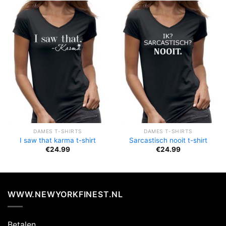
DAMES T-SHIRTS
DAMES T-SHIRTS
I saw that karma t-shirt
Sarcastisch nooit t-shirt
€
24.99
€
24.99
WWW.NEWYORKFINEST.NL
Betalen