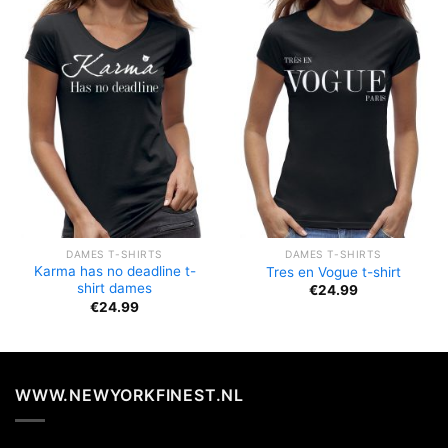
DAMES T-SHIRTS
DAMES T-SHIRTS
Karma has no deadline t-
Tres en Vogue t-shirt
shirt dames
€
24.99
€
24.99
WWW.NEWYORKFINEST.NL