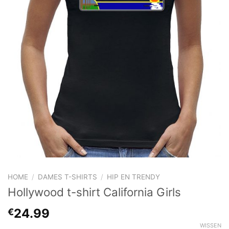
HOME
/
DAMES T-SHIRTS
/
HIP EN TRENDY
Hollywood t-shirt California Girls
24.99
€
WISSEN