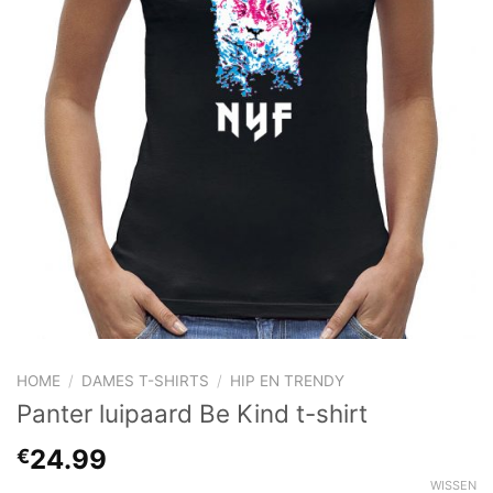
HOME
/
DAMES T-SHIRTS
/
HIP EN TRENDY
Panter luipaard Be Kind t-shirt
24.99
€
WISSEN