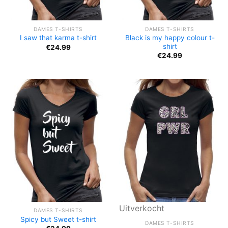
DAMES T-SHIRTS
DAMES T-SHIRTS
Black is my happy colour t-
I saw that karma t-shirt
shirt
€
24.99
€
24.99
Uitverkocht
DAMES T-SHIRTS
Spicy but Sweet t-shirt
DAMES T-SHIRTS