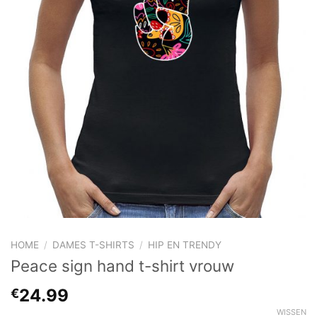
HOME
/
DAMES T-SHIRTS
/
HIP EN TRENDY
Peace sign hand t-shirt vrouw
24.99
€
WISSEN