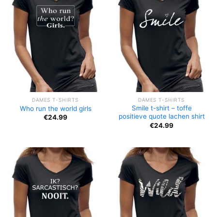
DAMES T-SHIRTS
DAMES T-SHIRTS
Smile t-shirt – toffe
Who run the world girls
positieve quote lachen shirt
€
24.99
€
24.99