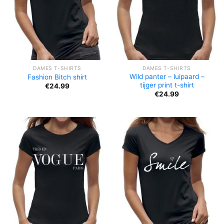
DAMES T-SHIRTS
DAMES T-SHIRTS
Wild panter – luipaard –
Fashion Bitch shirt
tijger print t-shirt
€
24.99
€
24.99