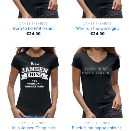
DAMES T-SHIRTS
DAMES T-SHIRTS
Born to be FAB t-shirt
Who run the world girls
€
24.99
€
24.99
DAMES T-SHIRTS
DAMES T-SHIRTS
Black is my happy colour t-
Its a Jansen Thing shirt