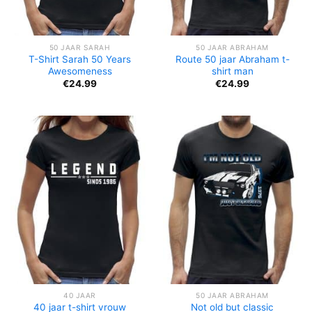
50 JAAR SARAH
50 JAAR ABRAHAM
T-Shirt Sarah 50 Years
Route 50 jaar Abraham t-
Awesomeness
shirt man
€
24.99
€
24.99
40 JAAR
50 JAAR ABRAHAM
40 jaar t-shirt vrouw
Not old but classic