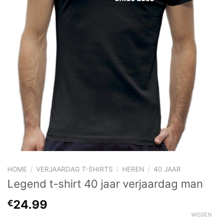
HOME
/
VERJAARDAG T-SHIRTS
/
HEREN
/
40 JAAR
Legend t-shirt 40 jaar verjaardag man
24.99
€
WISSEN