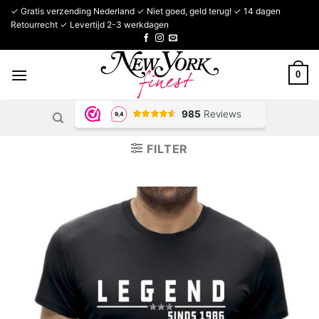
Ga
✓ Gratis verzending Nederland ✓ Niet goed, geld terug! ✓ 14 dagen
naar
Retourrecht ✓ Levertijd 2-3 werkdagen
inhoud
0
FILTER