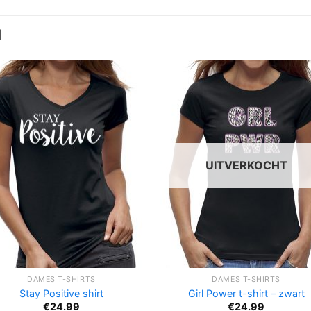
N
UITVERKOCHT
DAMES T-SHIRTS
DAMES T-SHIRTS
Stay Positive shirt
Girl Power t-shirt – zwart
€
24.99
€
24.99