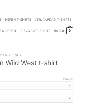
✓ Levertijd 2-3 werkdagen
S
HEREN T-SHIRTS
VERJAARDAG T-SHIRTS
0
MES-HEREN
PASVORM T-SHIRTS
€
0.00
IP EN TRENDY
n Wild West t-shirt
WISSEN