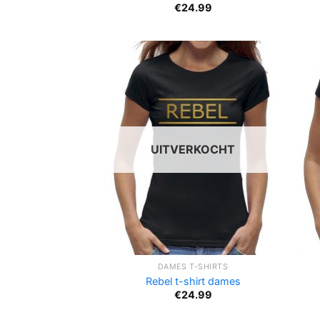
€
24.99
UITVERKOCHT
DAMES T-SHIRTS
Rebel t-shirt dames
€
24.99