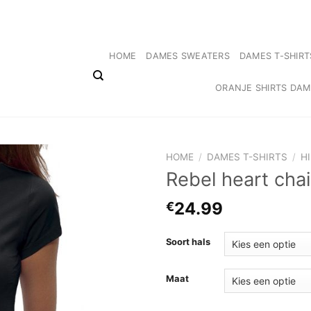
Gratis verzending Nederland ✓ Niet goed, geld terug! ✓ 14 dagen Retourrecht 
HOME
DAMES SWEATERS
DAMES T-SHIRT
ORANJE SHIRTS DA
HOME
/
DAMES T-SHIRTS
/
H
Rebel heart chai
24.99
€
Soort hals
Maat