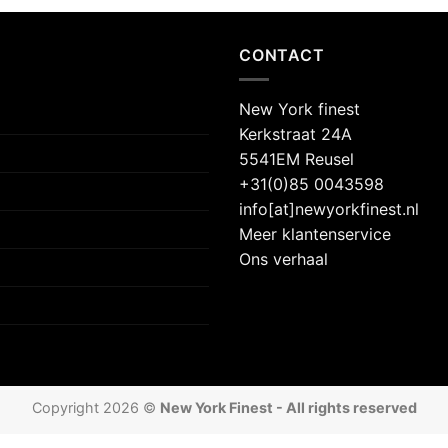
CONTACT
New York finest
Kerkstraat 24A
5541EM Reusel
+31(0)85 0043598
info[at]newyorkfinest.nl
Meer klantenservice
Ons verhaal
Copyright 2026 ©
New York Finest - All rights reserved