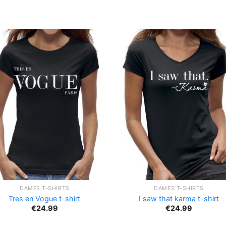
DAMES T-SHIRTS
DAMES T-SHIRTS
Tres en Vogue t-shirt
I saw that karma t-shirt
€
24.99
€
24.99