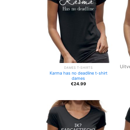
Uitv
DAMES T-SHIRTS
Karma has no deadline t-shirt
dames
€
24.99