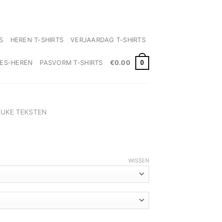
✓ Levertijd 2-3 werkdagen
S
HEREN T-SHIRTS
VERJAARDAG T-SHIRTS
0
MES-HEREN
PASVORM T-SHIRTS
€
0.00
EUKE TEKSTEN
WISSEN