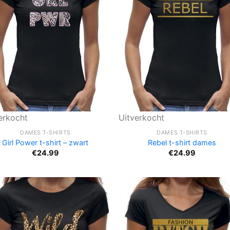
erkocht
Uitverkocht
DAMES T-SHIRTS
DAMES T-SHIRTS
Girl Power t-shirt – zwart
Rebel t-shirt dames
€
24.99
€
24.99