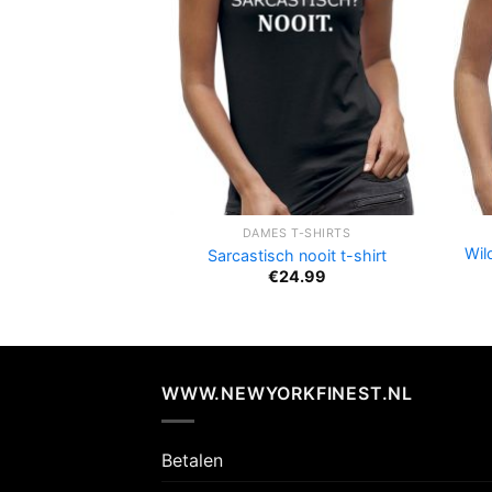
DAMES T-SHIRTS
Wild
Sarcastisch nooit t-shirt
€
24.99
WWW.NEWYORKFINEST.NL
Betalen