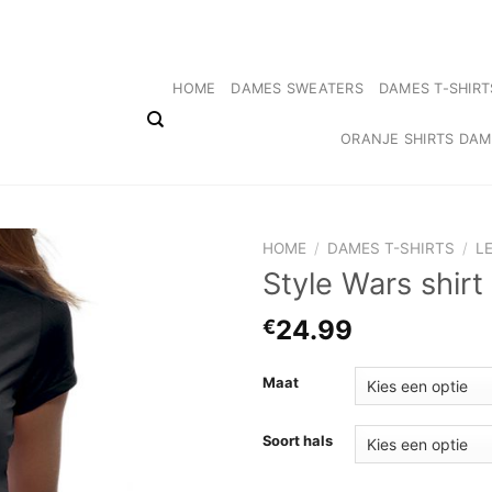
Gratis verzending Nederland ✓ Niet goed, geld terug! ✓ 14 dagen Retourrecht 
HOME
DAMES SWEATERS
DAMES T-SHIRT
ORANJE SHIRTS DA
HOME
/
DAMES T-SHIRTS
/
L
Style Wars shirt
24.99
€
Maat
Soort hals