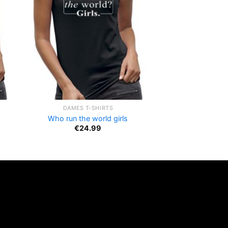
DAMES T-SHIRTS
Who run the world girls
€
24.99