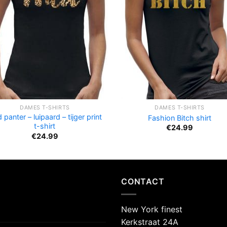
DAMES T-SHIRTS
DAMES T-SHIRTS
 panter – luipaard – tijger print
Fashion Bitch shirt
t-shirt
€
24.99
€
24.99
CONTACT
New York finest
Kerkstraat 24A