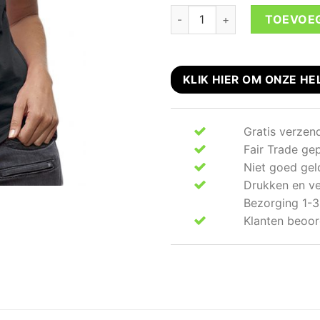
Style Wars shirt aantal
TOEVOE
KLIK HIER OM ONZE HE
Gratis verzen
Fair Trade ge
Niet goed gel
Drukken en ve
Bezorging 1-3
Klanten beoor