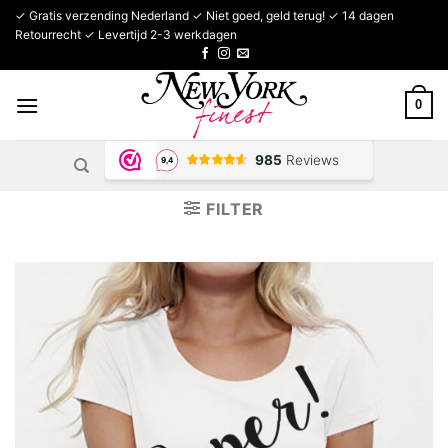
Ga
✓ Gratis verzending Nederland ✓ Niet goed, geld terug! ✓ 14 dagen
naar
Retourrecht ✓ Levertijd 2-3 werkdagen
inhoud
0
FILTER