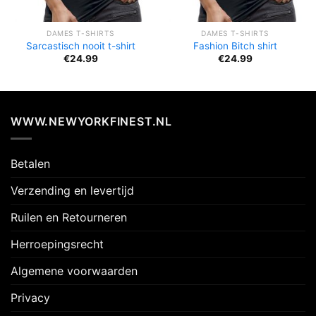
DAMES T-SHIRTS
DAMES T-SHIRTS
Sarcastisch nooit t-shirt
Fashion Bitch shirt
€
24.99
€
24.99
WWW.NEWYORKFINEST.NL
Betalen
Verzending en levertijd
Ruilen en Retourneren
Herroepingsrecht
Algemene voorwaarden
Privacy