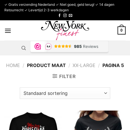
Ga
✓ Gratis verzending Nederland ✓ Niet goed, geld terug! ✓ 14 dagen
naar
Retourrecht ✓ Levertijd 2-3 werkdagen
inhoud
0
HOME
/
PRODUCT MAAT
/
XX-LARGE
/
PAGINA 5
FILTER