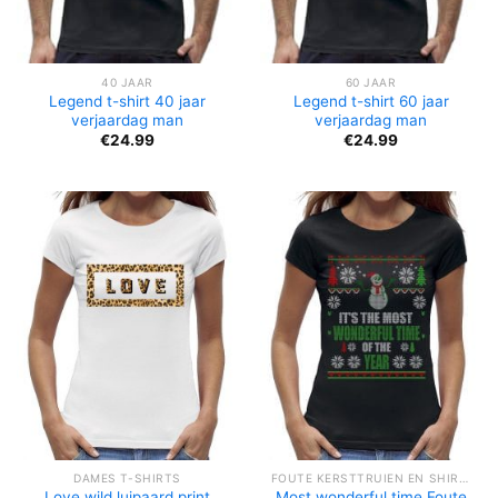
40 JAAR
60 JAAR
Legend t-shirt 40 jaar
Legend t-shirt 60 jaar
verjaardag man
verjaardag man
€
24.99
€
24.99
DAMES T-SHIRTS
FOUTE KERSTTRUIEN EN SHIRTS
Love wild luipaard print
Most wonderful time Foute