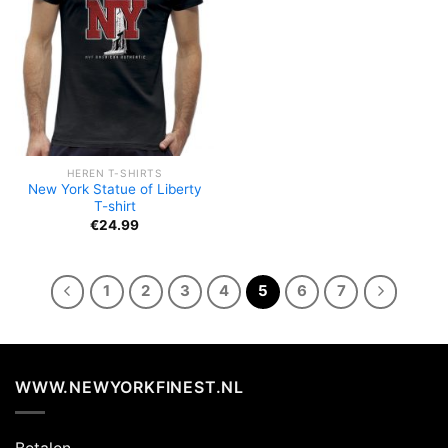
HEREN T-SHIRTS
New York Statue of Liberty
T-shirt
€
24.99
1
2
3
4
5
6
7
WWW.NEWYORKFINEST.NL
Betalen