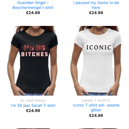
Guardian Angel –
I paused my Game to be
Beschermengel t-shirt
here
€
24.99
€
24.99
50 JAAR SARAH
DAMES T-SHIRTS
Iconic T-shirt wit- zwarte
I’m 50 jaar Sarah T-shirt
glitter
€
24.99
€
24.99