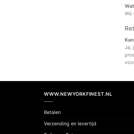
Wat
Wij 
Ret
Kan 
Ja, 
pro
voo
WWW.NEWYORKFINEST.NL
Betalen
Verzending en levertijd