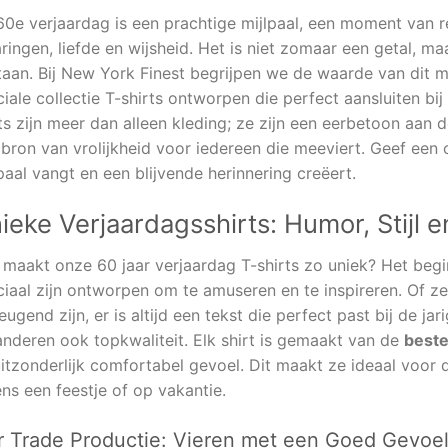
0e verjaardag is een prachtige mijlpaal, een moment van re
ringen, liefde en wijsheid. Het is niet zomaar een getal, m
taan. Bij New York Finest begrijpen we de waarde van di
iale collectie T-shirts ontworpen die perfect aansluiten bi
ts zijn meer dan alleen kleding; ze zijn een eerbetoon aan 
 bron van vrolijkheid voor iedereen die meeviert. Geef een
paal vangt en een blijvende herinnering creëert.
ieke Verjaardagsshirts: Humor, Stijl
 maakt onze 60 jaar verjaardag T-shirts zo uniek? Het beg
iaal zijn ontworpen om te amuseren en te inspireren. Of ze 
ugend zijn, er is altijd een tekst die perfect past bij de jari
anderen ook topkwaliteit. Elk shirt is gemaakt van de
beste
itzonderlijk comfortabel gevoel. Dit maakt ze ideaal voor da
ens een feestje of op vakantie.
r Trade Productie: Vieren met een Goed Gevoe