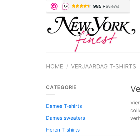
Ga
✓ 
naar
inhoud
HOME
/
VERJAARDAG T-SHIRTS
Ve
CATEGORIE
Vie
Dames T-shirts
col
Dames sweaters
ver
Heren T-shirts