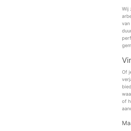
Wij 
arb
van 
duur
perf
gem
Vi
Of 
verj
bied
waar
of h
aand
Maa