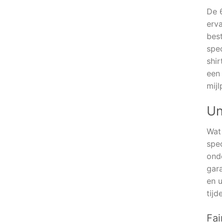
De 6
erva
bes
spec
shir
een
mijl
Un
Wat
spec
onde
gar
en u
tijd
Fai