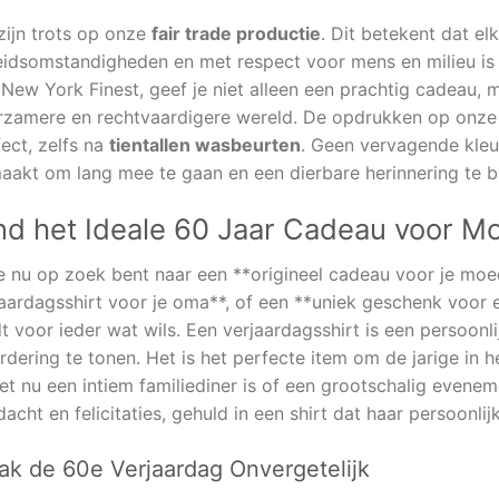
zijn trots op onze
fair trade productie
. Dit betekent dat elk
eidsomstandigheden en met respect voor mens en milieu is 
New York Finest, geef je niet alleen een prachtig cadeau, 
zamere en rechtvaardigere wereld. De opdrukken op onze sh
ect, zelfs na
tientallen wasbeurten
. Geen vervagende kleure
aakt om lang mee te gaan en een dierbare herinnering te bl
nd het Ideale 60 Jaar Cadeau voor M
je nu op zoek bent naar een **origineel cadeau voor je moe
aardagsshirt voor je oma**, of een **uniek geschenk voor ee
t voor ieder wat wils. Een verjaardagsshirt is een persoon
dering te tonen. Het is het perfecte item om de jarige in he
et nu een intiem familiediner is of een grootschalig evenem
acht en felicitaties, gehuld in een shirt dat haar persoonlij
k de 60e Verjaardag Onvergetelijk