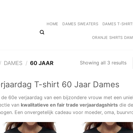
Gratis verzending Nederland ✓ Niet goed, geld terug! ✓ 14 dagen Retourrecht 
HOME
DAMES SWEATERS
DAMES T-SHIRT
ORANJE SHIRTS DA
Showing all 3 results
/
DAMES
/
60 JAAR
rjaardag T-shirt 60 Jaar Dames
r de 60e verjaardag van een bijzondere vrouw met een unie
lectie van
kwalitatieve en fair trade verjaardagshirts
die de
hogen. Een onvergetelijk cadeau voor moeder, oma, buurvro