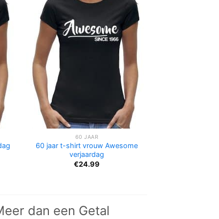
60 JAAR
rdag
60 jaar t-shirt vrouw Awesome
verjaardag
€
24.99
Meer dan een Getal