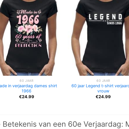
60 JAAR
60 JAAR
ade in verjaardag dames shirt
60 jaar Legend t-shirt verjaa
1966
vrouw
€
24.99
€
24.99
 Betekenis van een 60e Verjaardag: 