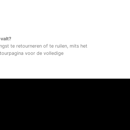
evalt?
gst te retourneren of te ruilen, mits het
etourpagina voor de volledige