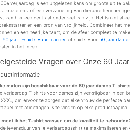
 60e verjaardag is een uitgelezen kans om groots uit te pa
speciale reis, of een verzameling van dierbare herinnering
st kan hier een centraal onderdeel van zijn. Het is niet al
reksstarter en een bron van vrolijkheid. Combineer het met 
onnen en een heerlijke taart, om de sfeer compleet te make
r
60 jaar T-shirts voor mannen
of shirts voor
50 jaar dame
palen in het leven.
elgestelde Vragen over Onze 60 Jaar
ductinformatie
ke maten zijn beschikbaar voor de 60 jaar dames T-shirt
 verjaardag T-shirts voor dames zijn verkrijgbaar in een b
 XXXL, om ervoor te zorgen dat elke vrouw de perfecte pas
ttabel met afmetingen is te vinden op elke productpagina.
 moet ik het T-shirt wassen om de kwaliteit te behouden
de levensduur van je verjaardagsshirt te maximaliseren en 