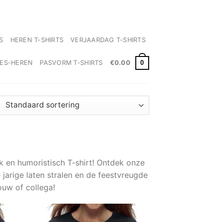
✓ Levertijd 2-3 werkdagen
S
HEREN T-SHIRTS
VERJAARDAG T-SHIRTS
0
MES-HEREN
PASVORM T-SHIRTS
€
0.00
k en humoristisch T-shirt! Ontdek onze
 jarige laten stralen en de feestvreugde
uw of collega!