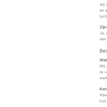
wij
en s
luch
Zij
Ja, 
een
Bes
Wat
Wij 
te v
wer
Kan 
Abs
kun 