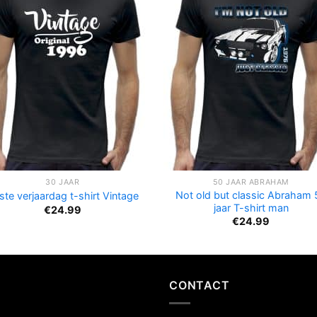
30 JAAR
50 JAAR ABRAHAM
Not old but classic Abraham 
ste verjaardag t-shirt Vintage
jaar T-shirt man
€
24.99
€
24.99
CONTACT