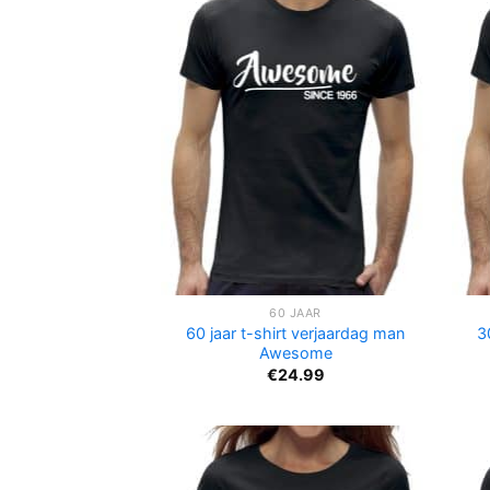
60 JAAR
60 jaar t-shirt verjaardag man
3
Awesome
€
24.99