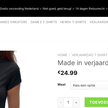
Gratis verzending Nederland ✓ Niet goed, geld terug! ✓ 14 dagen Retourrecht 
DAMES SWEATERS
DAMES T-SHIRTS
HEREN T-SHIRTS
VERJAARDA
HOME
/
VERJAARDAG T-SHIRT
Made in verjaar
24.99
€
Maat
Made in verjaardag dames shi
TOEVOE