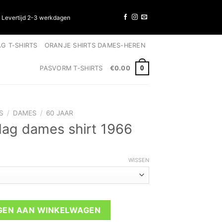
✓ Levertijd 2-3 werkdagen
G T-SHIRTS
ORANJE SHIRTS DAMES-HEREN
0
PASVORM T-SHIRTS
€
0.00
S
/
DAMES
/
60 JAAR
dag dames shirt 1966
WISSEN
rt 1966 aantal
GEN AAN WINKELWAGEN