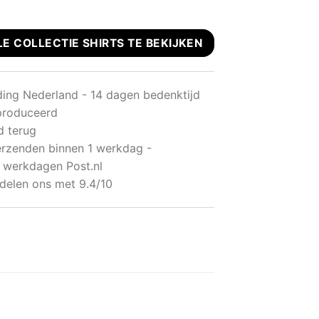
LE COLLECTIE SHIRTS TE BEKIJKEN
ding Nederland - 14 dagen bedenktijd
produceerd
d terug
rzenden binnen 1 werkdag -
 werkdagen Post.nl
delen ons met 9.4/10