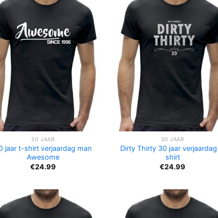
30 JAAR
30 JAAR
0 jaar t-shirt verjaardag man
Dirty Thirty 30 jaar verjaardag
Awesome
shirt
€
24.99
€
24.99